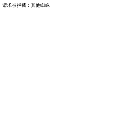
请求被拦截：其他蜘蛛