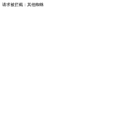
请求被拦截：其他蜘蛛