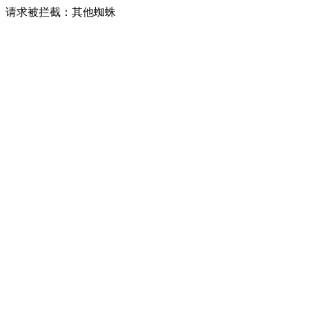
请求被拦截：其他蜘蛛