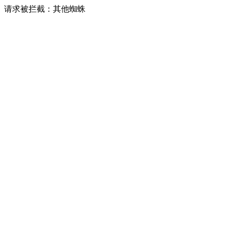
请求被拦截：其他蜘蛛