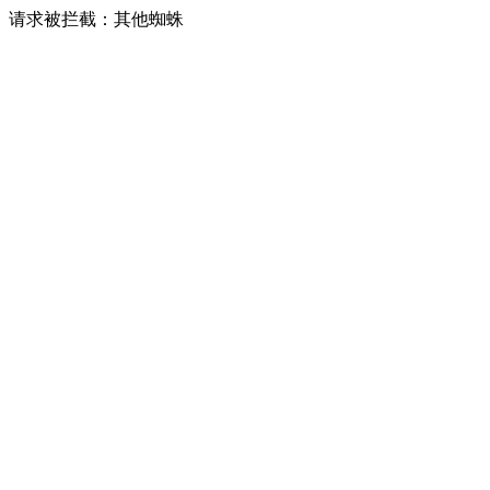
请求被拦截：其他蜘蛛