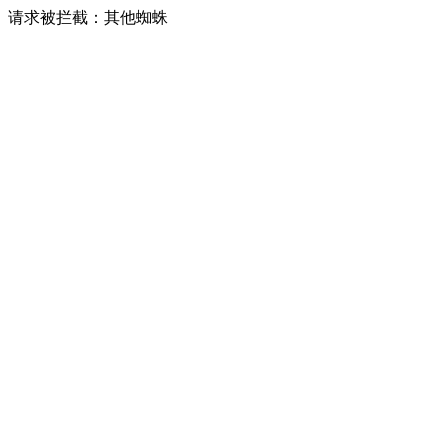
请求被拦截：其他蜘蛛