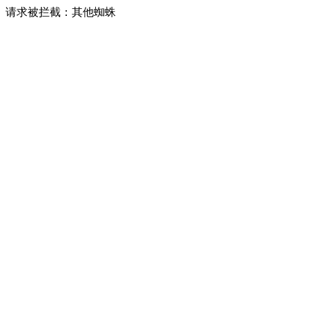
请求被拦截：其他蜘蛛