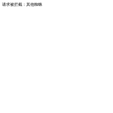
请求被拦截：其他蜘蛛