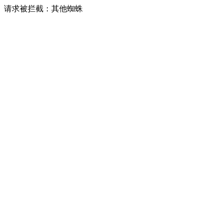
请求被拦截：其他蜘蛛