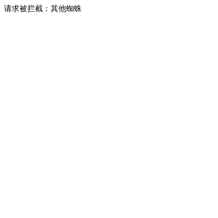
请求被拦截：其他蜘蛛