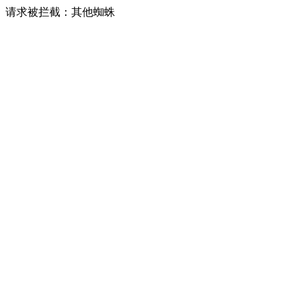
请求被拦截：其他蜘蛛