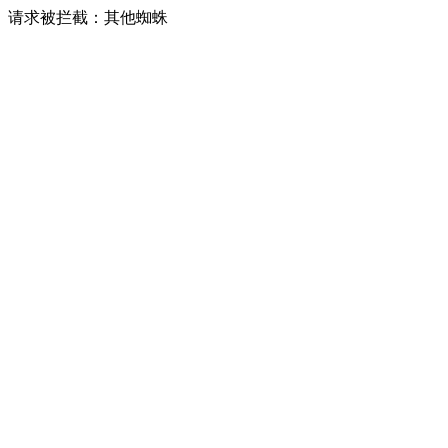
请求被拦截：其他蜘蛛