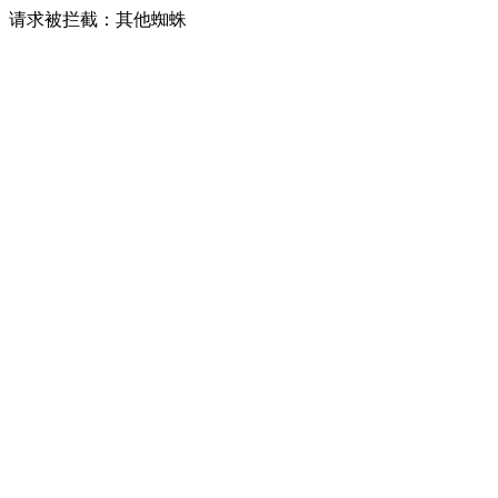
请求被拦截：其他蜘蛛