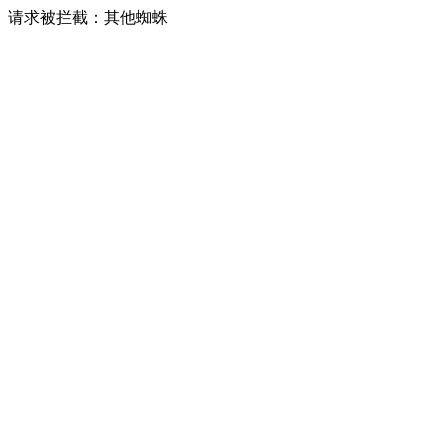
请求被拦截：其他蜘蛛