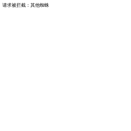
请求被拦截：其他蜘蛛