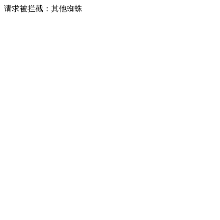
请求被拦截：其他蜘蛛