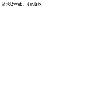
请求被拦截：其他蜘蛛