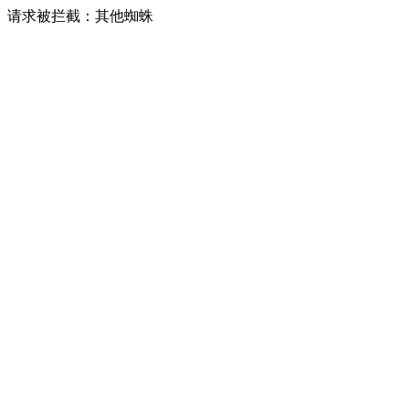
请求被拦截：其他蜘蛛