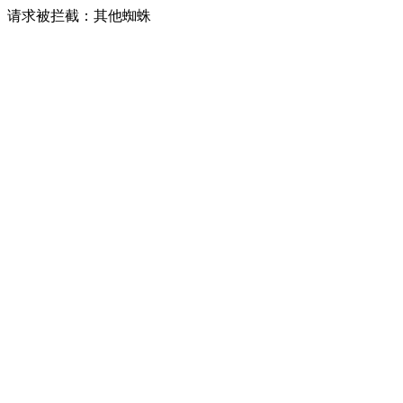
请求被拦截：其他蜘蛛