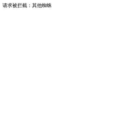
请求被拦截：其他蜘蛛