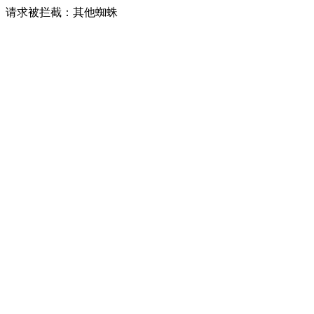
请求被拦截：其他蜘蛛