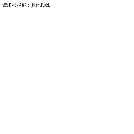
请求被拦截：其他蜘蛛