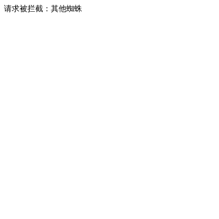
请求被拦截：其他蜘蛛