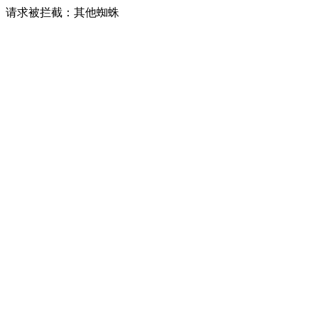
请求被拦截：其他蜘蛛