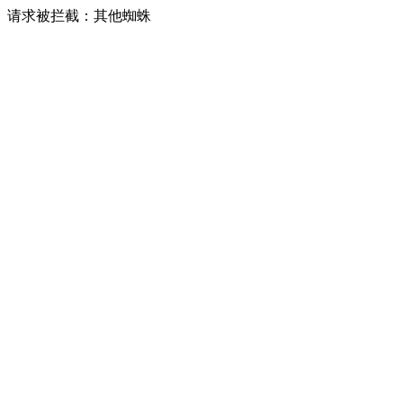
请求被拦截：其他蜘蛛