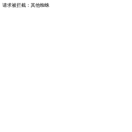
请求被拦截：其他蜘蛛