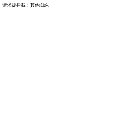
请求被拦截：其他蜘蛛