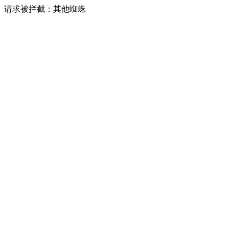
请求被拦截：其他蜘蛛