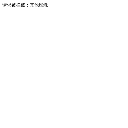
请求被拦截：其他蜘蛛