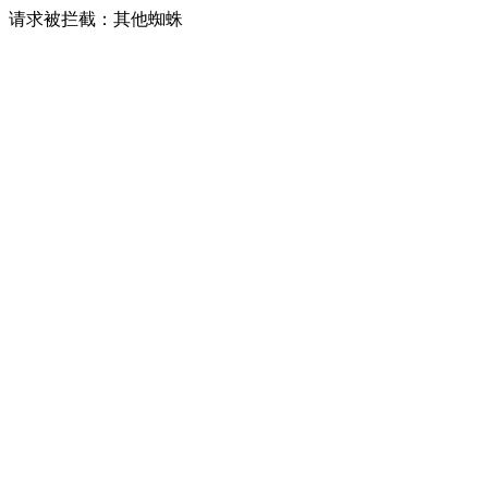
请求被拦截：其他蜘蛛