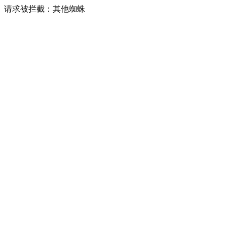
请求被拦截：其他蜘蛛