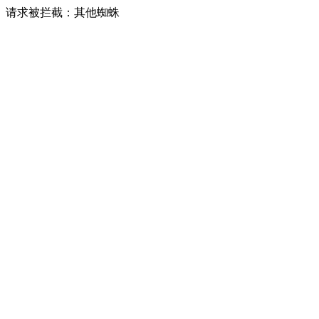
请求被拦截：其他蜘蛛