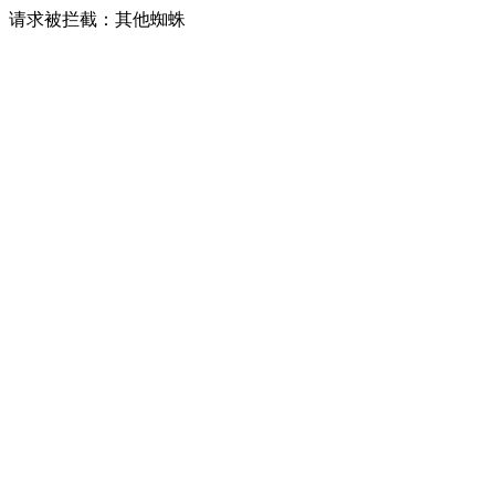
请求被拦截：其他蜘蛛