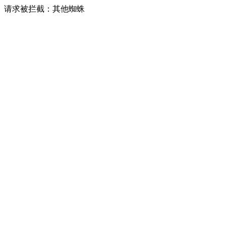
请求被拦截：其他蜘蛛