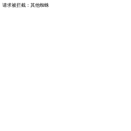
请求被拦截：其他蜘蛛