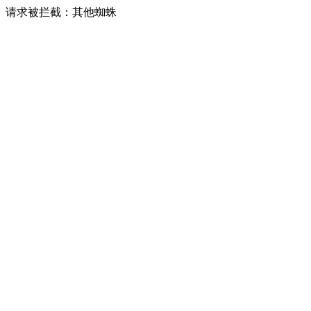
请求被拦截：其他蜘蛛