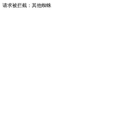
请求被拦截：其他蜘蛛