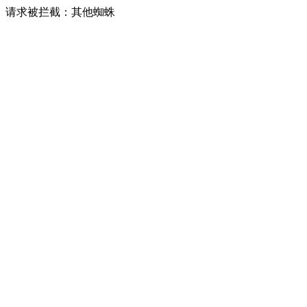
请求被拦截：其他蜘蛛