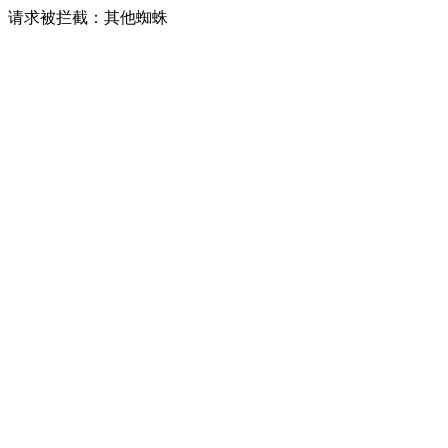
请求被拦截：其他蜘蛛