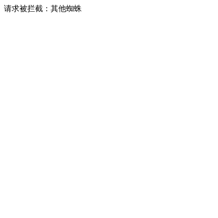
请求被拦截：其他蜘蛛