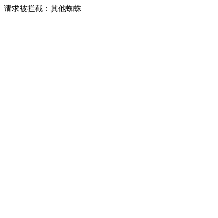
请求被拦截：其他蜘蛛