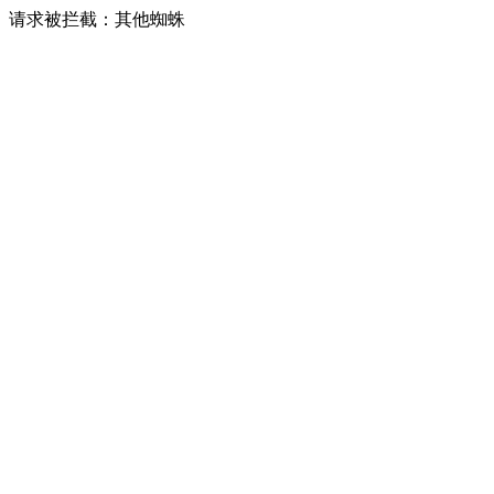
请求被拦截：其他蜘蛛