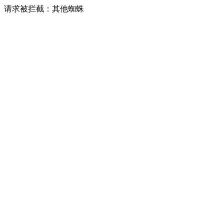
请求被拦截：其他蜘蛛