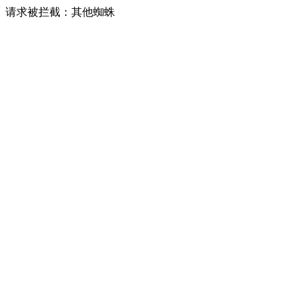
请求被拦截：其他蜘蛛