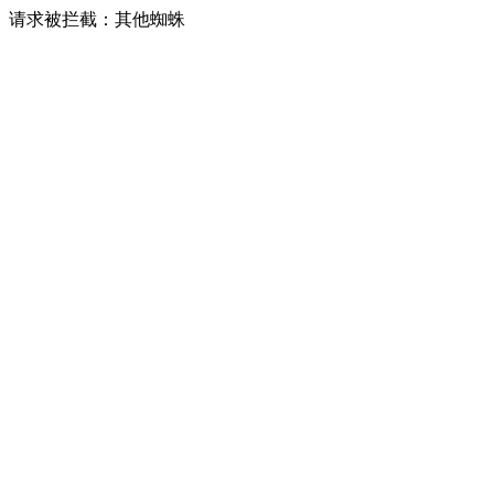
请求被拦截：其他蜘蛛