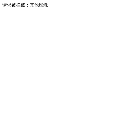
请求被拦截：其他蜘蛛