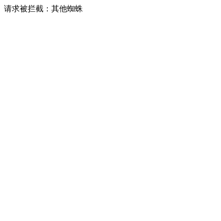
请求被拦截：其他蜘蛛