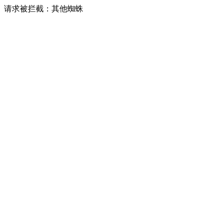
请求被拦截：其他蜘蛛